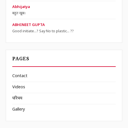
Abhijatya
बहुत खूब।
ABHINEET GUPTA
Good initiate...? Say No to plastic... ??
PAGES
Contact
Videos
परिचय
Gallery