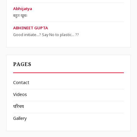
Abhijatya
बहुत खूब।
ABHINEET GUPTA
Good initiate...? Say No to plastic... ??
PAGES
Contact
Videos
परिचय
Gallery