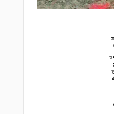
ज
रू
क
व